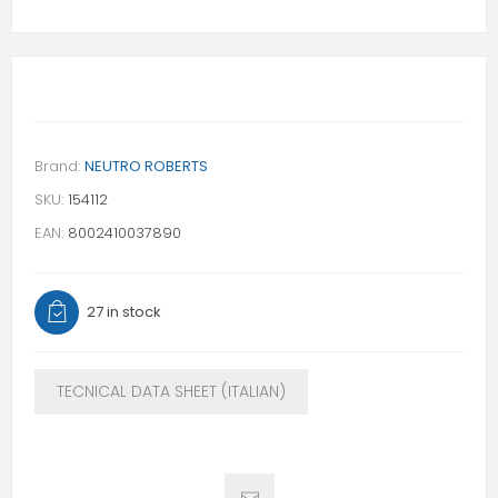
Brand:
NEUTRO ROBERTS
SKU:
154112
EAN:
8002410037890
27 in stock
TECNICAL DATA SHEET (ITALIAN)