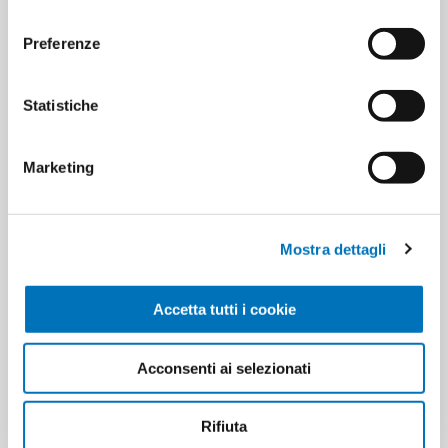
Minimum sale
6
consenso
Preferenze
Statistiche
PRODUCT TAGS
8002410037890
Marketing
CUSTOMERS WHO BOUGHT
THIS ITEM ALSO BOUGHT
Mostra dettagli
Accetta tutti i cookie
Acconsenti ai selezionati
Rifiuta