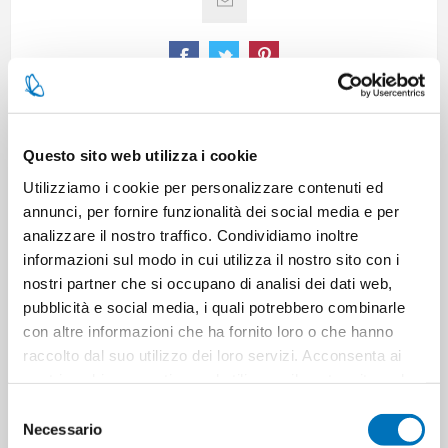
SPECIFICATIONS
Questo sito web utilizza i cookie
Utilizziamo i cookie per personalizzare contenuti ed
CONTACT US
annunci, per fornire funzionalità dei social media e per
analizzare il nostro traffico. Condividiamo inoltre
informazioni sul modo in cui utilizza il nostro sito con i
nostri partner che si occupano di analisi dei dati web,
Pieces per carton
6
pubblicità e social media, i quali potrebbero combinarle
con altre informazioni che ha fornito loro o che hanno
Cartons for pallets
285
raccolto dal suo utilizzo dei loro servizi. Acconsenta ai
nostri cookie se continua ad utilizzare il nostro sito web.
Cartons for layer
57
Selezione
Necessario
del