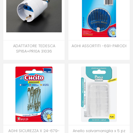
ADATTATORE TEDESCA
AGHI ASSORTITI -691-PARODI
SP16A+PR10A 31036
AGHI SICUREZZA X 24-679-
Anello salvamaniglia x 5 pz