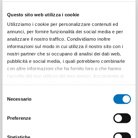
Questo sito web utilizza i cookie
Utilizziamo i cookie per personalizzare contenuti ed
annunci, per fornire funzionalità dei social media e per
ATTAK EASY BRUSH PENNELLO
ATTAK PERFECT PEN GR.3
analizzare il nostro traffico. Condividiamo inoltre
GR.5 A.2048077
A.2057745
informazioni sul modo in cui utilizza il nostro sito con i
nostri partner che si occupano di analisi dei dati web,
pubblicità e social media, i quali potrebbero combinarle
con altre informazioni che ha fornito loro o che hanno
raccolto dal suo utilizzo dei loro servizi. Acconsenta ai
nostri cookie se continua ad utilizzare il nostro sito web.
Selezione
Necessario
del
consenso
Preferenze
ATTAK SUPER CONTROL GEL
ATTAK SUPER PLASTICA GR.2
DOSATORE GR.3 A.2047417
+4ML
Statistiche