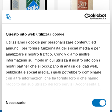
Questo sito web utilizza i cookie
SALE GEMMA DI MARE IODATO
SALE GEMMA DI MARE
Utilizziamo i cookie per personalizzare contenuti ed
KG.1 FINO A.108751
KG.1GROSSO A.103921
annunci, per fornire funzionalità dei social media e per
analizzare il nostro traffico. Condividiamo inoltre
informazioni sul modo in cui utilizza il nostro sito con i
nostri partner che si occupano di analisi dei dati web,
pubblicità e social media, i quali potrebbero combinarle
CATEGORIES
con altre informazioni che ha fornito loro o che hanno
raccolto dal suo utilizzo dei loro servizi. Acconsenta ai
nostri cookie se continua ad utilizzare il nostro sito web.
POPULAR TAGS
Selezione
Necessario
del
consenso