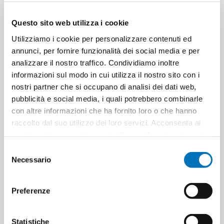
Questo sito web utilizza i cookie
Utilizziamo i cookie per personalizzare contenuti ed
annunci, per fornire funzionalità dei social media e per
analizzare il nostro traffico. Condividiamo inoltre
WINNI' S AMMORB CONC 50
WINNI' S AMMORB CONC 50
informazioni sul modo in cui utilizza il nostro sito con i
MIS BUSTA 1250 ML FIORI
MIS BUSTA 1250 ML ORCHIDEA
BIANCHI
nostri partner che si occupano di analisi dei dati web,
pubblicità e social media, i quali potrebbero combinarle
con altre informazioni che ha fornito loro o che hanno
raccolto dal suo utilizzo dei loro servizi. Acconsenta ai
nostri cookie se continua ad utilizzare il nostro sito web.
Selezione
Necessario
del
consenso
Preferenze
WINNI' S AMMORB CONC 50
WINNI'S BUCATO A MANO CAPI
Statistiche