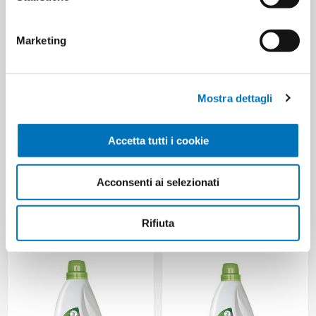
MIS BUSTA 1250 ML PATCHOULI
NERI & SCURI ML 750
Marketing
Mostra dettagli
Accetta tutti i cookie
Acconsenti ai selezionati
WINNI'S LAVATR ALEPPO
WINNI'S LAVATR COLOR BUSTA
VERBENA BUSTA 30 MIS ML
30 MIS ML 1350
1350
Rifiuta