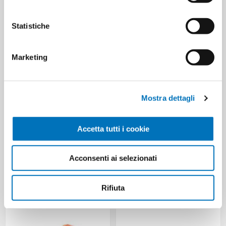
SACCO PATTUME VIROSAC
SACCO PATTUME VIROSAC
BAGNO 42X55X30
COLORATO 52X54X15
Statistiche
PROFUMATO
Marketing
Mostra dettagli
Accetta tutti i cookie
Acconsenti ai selezionati
DISPOSAL BAGS VIROSAC
SACCO PATTUMIERA ALL TIME
SECCO 70X110X10 YELLOW
50X60X20 ROTOLO
Rifiuta