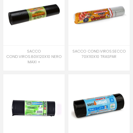
SACCO
SACCO COND.VIROS.SECCO
COND.VIROS.80X120X10 NERO
70X110X10 TRASPAR
MAXI +