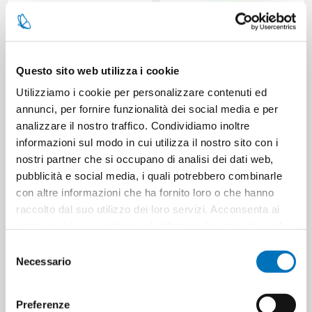
Questo sito web utilizza i cookie
Utilizziamo i cookie per personalizzare contenuti ed
annunci, per fornire funzionalità dei social media e per
SACCO PATT.ALL TIME
SACCO PATTUME ALL TIME 40
analizzare il nostro traffico. Condividiamo inoltre
55X65X12-MANIG.AZZURRO
LITRI 55X65X12 CON MANICI
informazioni sul modo in cui utilizza il nostro sito con i
ROSA
nostri partner che si occupano di analisi dei dati web,
pubblicità e social media, i quali potrebbero combinarle
con altre informazioni che ha fornito loro o che hanno
raccolto dal suo utilizzo dei loro servizi. Acconsenta ai
nostri cookie se continua ad utilizzare il nostro sito web.
Selezione
Necessario
del
consenso
Preferenze