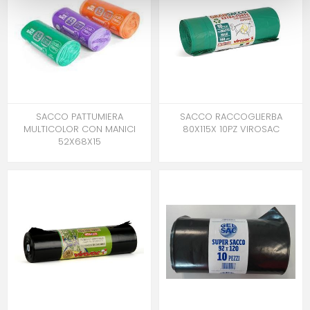
SACCO PATTUMIERA
SACCO RACCOGLIERBA
MULTICOLOR CON MANICI
80X115X 10PZ VIROSAC
52X68X15