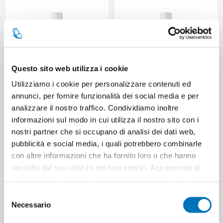
Questo sito web utilizza i cookie
Utilizziamo i cookie per personalizzare contenuti ed
annunci, per fornire funzionalità dei social media e per
analizzare il nostro traffico. Condividiamo inoltre
DAMATRA' DIFFUSORE PROF
DAMATRA' DIFFUSORE PROF
informazioni sul modo in cui utilizza il nostro sito con i
RICARICA 250 ML AMORE 84117
RICARICA 250 ML ANTICA
SICILIA 84124
nostri partner che si occupano di analisi dei dati web,
pubblicità e social media, i quali potrebbero combinarle
con altre informazioni che ha fornito loro o che hanno
raccolto dal suo utilizzo dei loro servizi. Acconsenta ai
nostri cookie se continua ad utilizzare il nostro sito web.
Selezione
Necessario
del
consenso