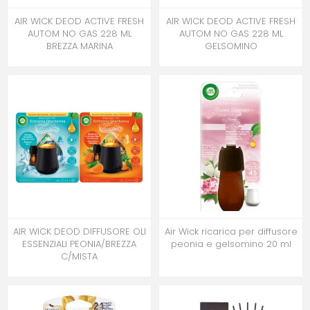
AIR WICK DEOD ACTIVE FRESH
AIR WICK DEOD ACTIVE FRESH
AUTOM NO GAS 228 ML
AUTOM NO GAS 228 ML
BREZZA MARINA
GELSOMINO
AIR WICK DEOD DIFFUSORE OLI
Air Wick ricarica per diffusore
ESSENZIALI PEONIA/BREZZA
peonia e gelsomino 20 ml
C/MISTA