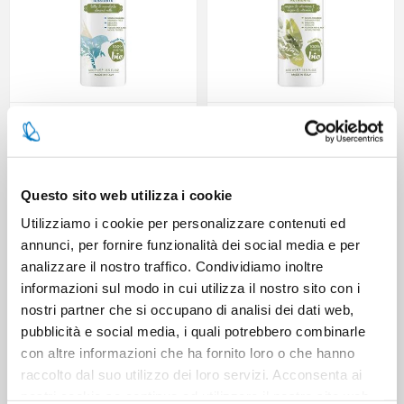
AVENIL CR CORPO IDRAT LATTE
AVENIL CR CORPO NUTR LATTE
AVENA 400
AVENA 400
Questo sito web utilizza i cookie
Utilizziamo i cookie per personalizzare contenuti ed
annunci, per fornire funzionalità dei social media e per
analizzare il nostro traffico. Condividiamo inoltre
informazioni sul modo in cui utilizza il nostro sito con i
nostri partner che si occupano di analisi dei dati web,
pubblicità e social media, i quali potrebbero combinarle
con altre informazioni che ha fornito loro o che hanno
raccolto dal suo utilizzo dei loro servizi. Acconsenta ai
AVENIL CREMA
AVENIL CREMA CORPO IDRAT
ANTIETA'GIORNO LATTE AVENA
LATTE AVENA E ALOE ML 400
nostri cookie se continua ad utilizzare il nostro sito web.