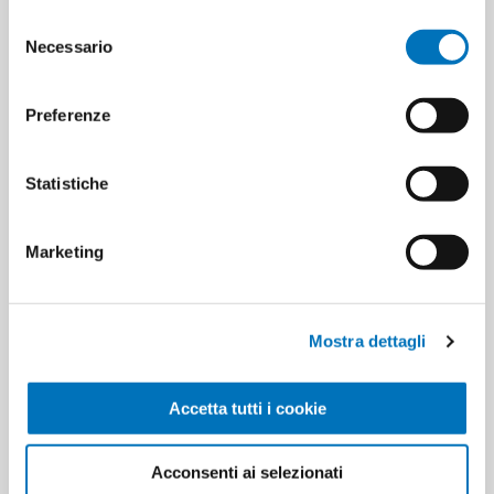
50
Selezione
Necessario
del
consenso
Preferenze
Statistiche
Marketing
AVENIL CREMA CORPO NUTR
AVENIL CREMA MANI IDRATANTE
LATTE AVENA E MANDORLE ML
TUBO 100 ML
Mostra dettagli
400
Accetta tutti i cookie
Acconsenti ai selezionati