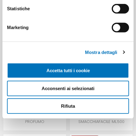
Statistiche
CUSTOMERS WHO BOUGHT
Marketing
THIS ITEM ALSO BOUGHT
Mostra dettagli
Accetta tutti i cookie
Acconsenti ai selezionati
Rifiuta
ACE CANDEG.LT.1 FRESCO
OMINO BIANCO
PROFUMO
SMACCHIAFACILE ML.500