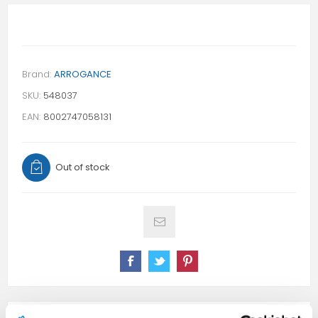
Brand:
ARROGANCE
SKU:
548037
EAN:
8002747058131
Out of stock