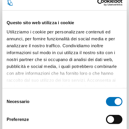
SPECIFICATIONS
CONTACT US
Questo sito web utilizza i cookie
Utilizziamo i cookie per personalizzare contenuti ed
annunci, per fornire funzionalità dei social media e per
Pieces per carton
1
analizzare il nostro traffico. Condividiamo inoltre
informazioni sul modo in cui utilizza il nostro sito con i
Cartons for pallets
0
nostri partner che si occupano di analisi dei dati web,
pubblicità e social media, i quali potrebbero combinarle
con altre informazioni che ha fornito loro o che hanno
Cartons for layer
0
raccolto dal suo utilizzo dei loro servizi. Acconsenta ai
nostri cookie se continua ad utilizzare il nostro sito web.
Minimum sale
1
Selezione
Necessario
del
consenso
Preferenze
PRODUCT TAGS
8002747058131