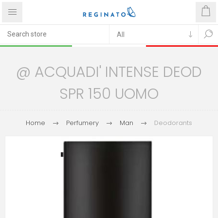
@ ACQUADI' INTENSE DEOD
SPR 150 UOMO
Home
Perfumery
Man
Deodorants