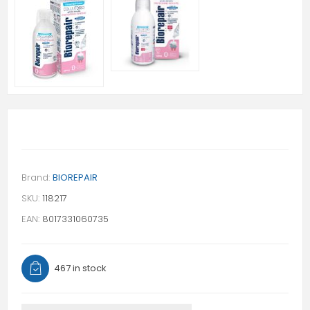
Brand:
BIOREPAIR
SKU:
118217
EAN:
8017331060735
467 in stock