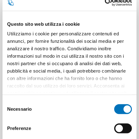
SKU:
108306
EAN:
8002410046854
Questo sito web utilizza i cookie
Out of stock
Utilizziamo i cookie per personalizzare contenuti ed
annunci, per fornire funzionalità dei social media e per
analizzare il nostro traffico. Condividiamo inoltre
TECNICAL DATA SHEET (ITALIAN)
informazioni sul modo in cui utilizza il nostro sito con i
nostri partner che si occupano di analisi dei dati web,
pubblicità e social media, i quali potrebbero combinarle
con altre informazioni che ha fornito loro o che hanno
raccolto dal suo utilizzo dei loro servizi. Acconsenta ai
nostri cookie se continua ad utilizzare il nostro sito web.
Selezione
Necessario
del
consenso
Preferenze
SPECIFICATIONS