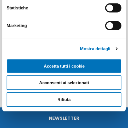
Statistiche
CONTACT US
Marketing
Pieces per carton
12
Minimum sale
12
Mostra dettagli
Accetta tutti i cookie
PRODUCT TAGS
8002410046854
Acconsenti ai selezionati
Rifiuta
NEWSLETTER