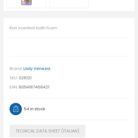
Kiwi scented bath foam
Brand:
Lady Venezia
SKU:
026121
EAN:
8054187468421
54 in stock
TECNICAL DATA SHEET (ITALIAN)