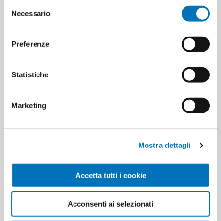
Selezione
Cartons for layer
14
Necessario
del
consenso
Minimum sale
12
Preferenze
Statistiche
PRODUCT TAGS
8054187468421
Marketing
CUSTOMERS WHO BOUGHT
Mostra dettagli
THIS ITEM ALSO BOUGHT
Accetta tutti i cookie
Acconsenti ai selezionati