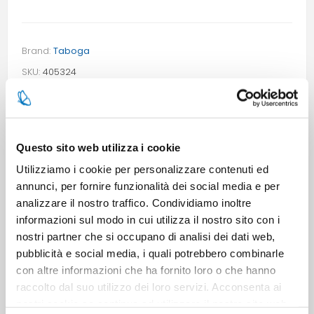
Brand:
Taboga
SKU:
405324
EAN:
8018680002452
3 in stock
Questo sito web utilizza i cookie
Utilizziamo i cookie per personalizzare contenuti ed
annunci, per fornire funzionalità dei social media e per
TECNICAL DATA SHEET (ITALIAN)
analizzare il nostro traffico. Condividiamo inoltre
informazioni sul modo in cui utilizza il nostro sito con i
SECURITY DATA SHEET (ITALIAN)
nostri partner che si occupano di analisi dei dati web,
pubblicità e social media, i quali potrebbero combinarle
con altre informazioni che ha fornito loro o che hanno
raccolto dal suo utilizzo dei loro servizi. Acconsenta ai
nostri cookie se continua ad utilizzare il nostro sito web.