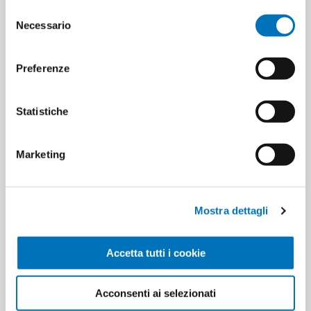
Selezione
Necessario
del
consenso
Preferenze
SPECIFICATIONS
Statistiche
CONTACT US
Marketing
Pieces per carton
6
Mostra dettagli
Cartons for pallets
0
Accetta tutti i cookie
Cartons for layer
0
Acconsenti ai selezionati
Minimum sale
6