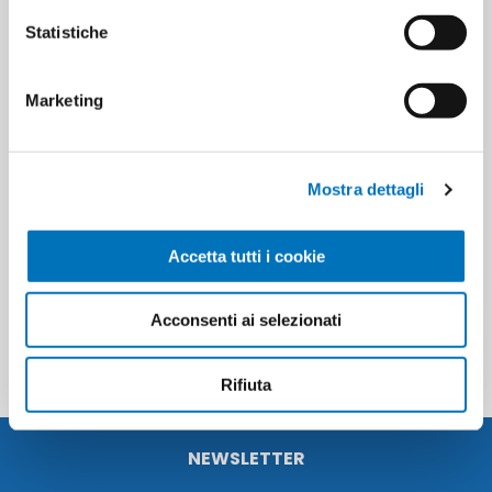
Pieces per carton
8
Statistiche
Cartons for pallets
182
Marketing
Cartons for layer
26
Mostra dettagli
Minimum sale
8
Accetta tutti i cookie
PRODUCT TAGS
4023103200166
Acconsenti ai selezionati
Rifiuta
NEWSLETTER