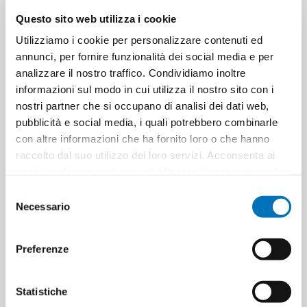
Pieces per carton
12
Questo sito web utilizza i cookie
Utilizziamo i cookie per personalizzare contenuti ed
Cartons for pallets
42
annunci, per fornire funzionalità dei social media e per
analizzare il nostro traffico. Condividiamo inoltre
Cartons for layer
14
informazioni sul modo in cui utilizza il nostro sito con i
nostri partner che si occupano di analisi dei dati web,
Minimum sale
12
pubblicità e social media, i quali potrebbero combinarle
con altre informazioni che ha fornito loro o che hanno
raccolto dal suo utilizzo dei loro servizi. Acconsenta ai
nostri cookie se continua ad utilizzare il nostro sito web.
Selezione
PRODUCT TAGS
8017331079157
Necessario
del
8017331091401
consenso
Preferenze
CUSTOMERS WHO BOUGHT
Statistiche