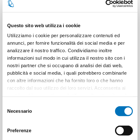
CONTACT US
Questo sito web utilizza i cookie
Pieces per carton
12
Utilizziamo i cookie per personalizzare contenuti ed
annunci, per fornire funzionalità dei social media e per
Cartons for pallets
96
analizzare il nostro traffico. Condividiamo inoltre
informazioni sul modo in cui utilizza il nostro sito con i
nostri partner che si occupano di analisi dei dati web,
Cartons for layer
24
pubblicità e social media, i quali potrebbero combinarle
con altre informazioni che ha fornito loro o che hanno
Minimum sale
6
raccolto dal suo utilizzo dei loro servizi. Acconsenta ai
nostri cookie se continua ad utilizzare il nostro sito web.
Selezione
Necessario
del
PRODUCT TAGS
8002410021660
consenso
Preferenze
8005283015903