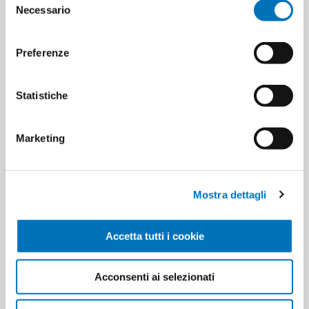
Necessario
del
consenso
Preferenze
SPECIFICATIONS
Statistiche
CONTACT US
Marketing
Pieces per carton
12
Mostra dettagli
Cartons for pallets
160
Cartons for layer
32
Accetta tutti i cookie
Minimum sale
12
Acconsenti ai selezionati