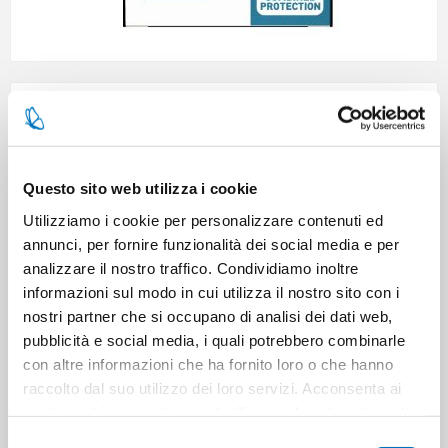
Brand:
BIOREPAIR
Questo sito web utilizza i cookie
SKU:
118207
Utilizziamo i cookie per personalizzare contenuti ed
EAN:
8017331105269
annunci, per fornire funzionalità dei social media e per
analizzare il nostro traffico. Condividiamo inoltre
informazioni sul modo in cui utilizza il nostro sito con i
48 in stock
nostri partner che si occupano di analisi dei dati web,
pubblicità e social media, i quali potrebbero combinarle
con altre informazioni che ha fornito loro o che hanno
raccolto dal suo utilizzo dei loro servizi. Acconsenta ai
nostri cookie se continua ad utilizzare il nostro sito web.
Selezione