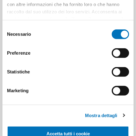
CUSTOMERS WHO BOUGHT
con altre informazioni che ha fornito loro o che hanno
raccolto dal suo utilizzo dei loro servizi. Acconsenta ai
THIS ITEM ALSO BOUGHT
nostri cookie se continua ad utilizzare il nostro sito web.
Selezione
Necessario
del
consenso
Preferenze
Statistiche
Marketing
LUMINO CP 20L
MIRELLA PANNOSPUGNA
PICC.PLAST.ROSSO 2032416
PICCOLO X 2 A.13002
Mostra dettagli
Accetta tutti i cookie