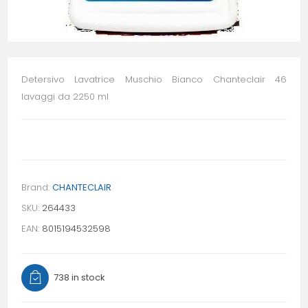
Detersivo Lavatrice Muschio Bianco Chanteclair 46
lavaggi da 2250 ml
Brand:
CHANTECLAIR
SKU:
264433
EAN:
8015194532598
738 in stock