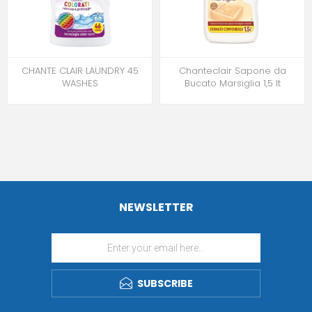
CHANTE CLAIR LAUNDRY 45
Chanteclair Sapone da
WASHES
Bucato Marsiglia 1,5 lt
NEWSLETTER
SUBSCRIBE