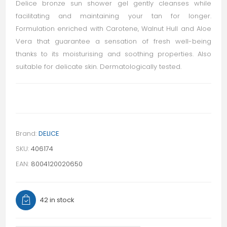
Delice bronze sun shower gel gently cleanses while
facilitating and maintaining your tan for longer.
Formulation enriched with Carotene, Walnut Hull and Aloe
Vera that guarantee a sensation of fresh well-being
thanks to its moisturising and soothing properties. Also
suitable for delicate skin. Dermatologically tested.
Brand:
DELICE
SKU:
406174
EAN:
8004120020650
42 in stock