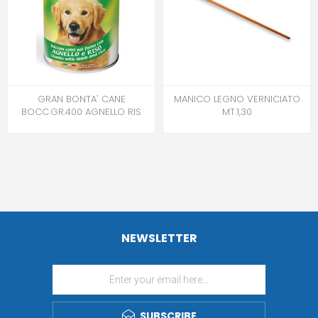
GRAN BONTA' CANE
MANICO LEGNO VERNICIATO
BOCC.GR.400 AGNELLO RIS
MT.1,30
NEWSLETTER
SUBSCRIBE