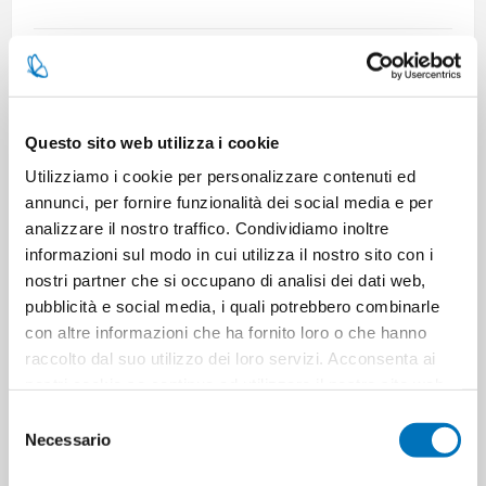
Brand:
EQUILIBRA
SKU:
700240
EAN:
8000137011919
Questo sito web utilizza i cookie
Utilizziamo i cookie per personalizzare contenuti ed
annunci, per fornire funzionalità dei social media e per
Out of stock
analizzare il nostro traffico. Condividiamo inoltre
informazioni sul modo in cui utilizza il nostro sito con i
nostri partner che si occupano di analisi dei dati web,
pubblicità e social media, i quali potrebbero combinarle
con altre informazioni che ha fornito loro o che hanno
raccolto dal suo utilizzo dei loro servizi. Acconsenta ai
nostri cookie se continua ad utilizzare il nostro sito web.
Selezione
Necessario
del
SPECIFICATIONS
consenso