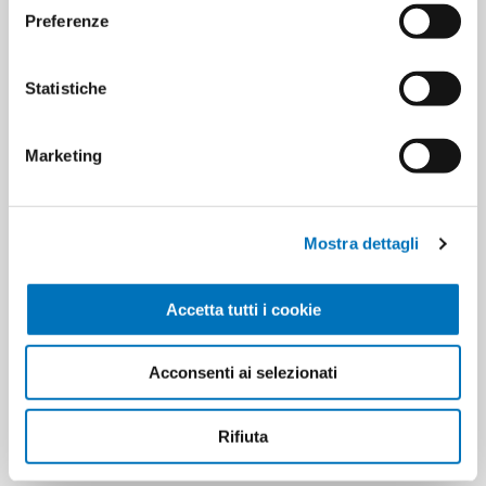
Preferenze
CONTACT US
Statistiche
Pieces per carton
12
Marketing
Cartons for pallets
0
Cartons for layer
0
Mostra dettagli
Minimum sale
6
Accetta tutti i cookie
Acconsenti ai selezionati
PRODUCT TAGS
equilibra
8000137011919
Rifiuta