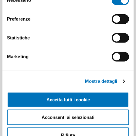
del
Minimum sale
12
consenso
Preferenze
Statistiche
PRODUCT TAGS
gran bontà
8009470041645
Marketing
CUSTOMERS WHO BOUGHT
Mostra dettagli
THIS ITEM ALSO BOUGHT
Accetta tutti i cookie
Acconsenti ai selezionati
Rifiuta