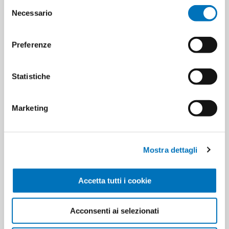
Selezione
Necessario
del
consenso
Preferenze
SPECIFICATIONS
Statistiche
CONTACT US
Marketing
Pieces per carton
12
Mostra dettagli
Cartons for pallets
0
Accetta tutti i cookie
Cartons for layer
0
Acconsenti ai selezionati
Minimum sale
1