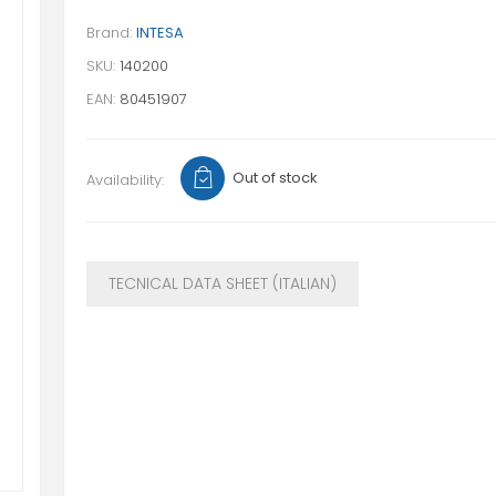
Brand:
INTESA
SKU:
140200
EAN:
80451907
Out of stock
Availability:
TECNICAL DATA SHEET (ITALIAN)