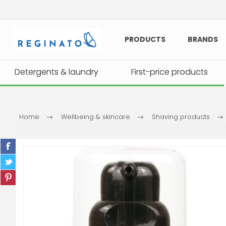
PRODUCTS
BRANDS
Detergents & laundry
Detergents & laundry
First-price products
First-price products
Home
Wellbeing & skincare
Shaving products