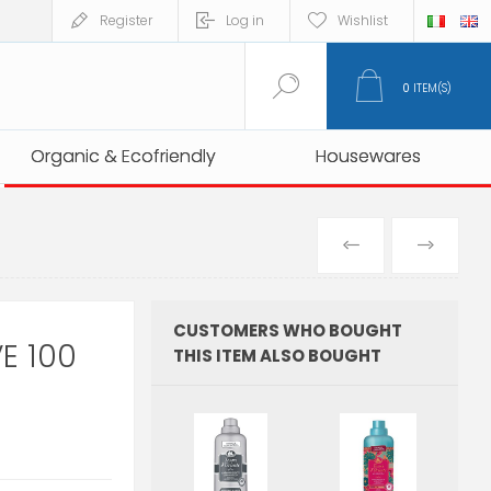
Register
Log in
Wishlist
0
ITEM(S)
Organic & Ecofriendly
Organic & Ecofriendly
Housewares
Housewares
PREVIOUS
NEXT
PRODUCT
PRO
CUSTOMERS WHO BOUGHT
E 100
THIS ITEM ALSO BOUGHT