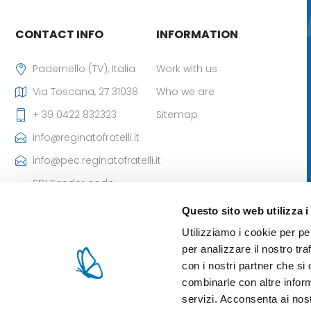
CONTACT INFO
INFORMATION
Padernello (TV), Italia
Work with us
Via Toscana, 27 31038
Who we are
+ 39 0422 832323
Sitemap
info@reginatofratelli.it
info@pec.reginatofratelli.it
SDI Sender code:
M5UXCR1
Questo sito web utilizza i
VAT Number:
Utilizziamo i cookie per pe
00190030262
per analizzare il nostro tra
Iscr. CCIAA: 85980 di TV
con i nostri partner che si
- Cap. Soc: 101.400,00 €
combinarle con altre inform
servizi. Acconsenta ai nost