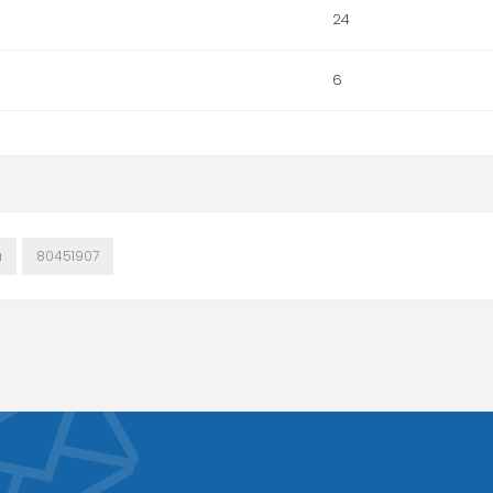
24
6
a
80451907