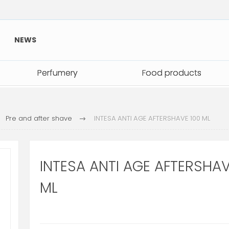
NEWS
Perfumery
Perfumery
Food products
Food products
Pre and after shave
INTESA ANTI AGE AFTERSHAVE 100 ML
INTESA ANTI AGE AFTERSHAV
ML