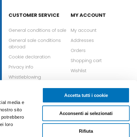
CUSTOMER SERVICE
MY ACCOUNT
General conditions of sale
My account
General sale conditions
Addresses
abroad
Orders
Cookie declaration
Shopping cart
Privacy info
Wishlist
Whistleblowing
Download IOS app
Download Android app
Accetta tutti i cookie
cial media e
nostro sito
Acconsenti ai selezionati
i potrebbero
ei loro
Rifiuta