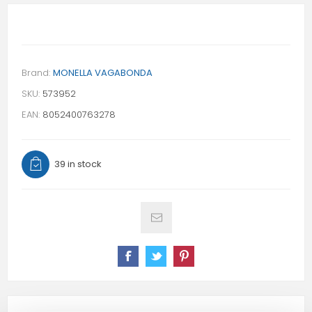
Brand:
MONELLA VAGABONDA
SKU:
573952
EAN:
8052400763278
39 in stock