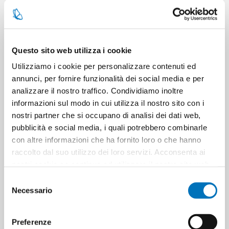
SPECIFICATIONS
CONTACT US
Questo sito web utilizza i cookie
Utilizziamo i cookie per personalizzare contenuti ed
Pieces per carton
1
annunci, per fornire funzionalità dei social media e per
analizzare il nostro traffico. Condividiamo inoltre
informazioni sul modo in cui utilizza il nostro sito con i
Cartons for pallets
0
nostri partner che si occupano di analisi dei dati web,
pubblicità e social media, i quali potrebbero combinarle
Cartons for layer
0
con altre informazioni che ha fornito loro o che hanno
raccolto dal suo utilizzo dei loro servizi. Acconsenta ai
Minimum sale
1
nostri cookie se continua ad utilizzare il nostro sito web.
Selezione
Necessario
del
consenso
PRODUCT TAGS
monella vagabonda
Preferenze