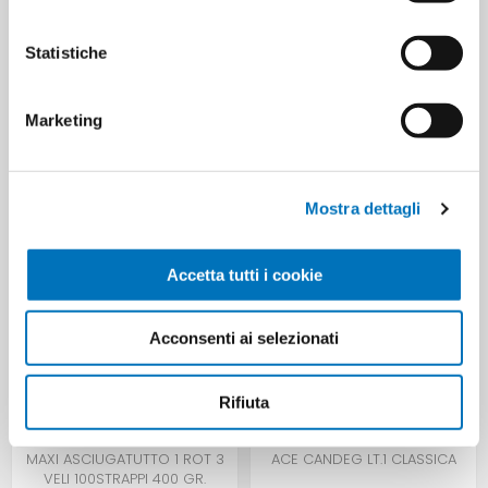
body lotion
8052400763278
Statistiche
CUSTOMERS WHO BOUGHT
Marketing
THIS ITEM ALSO BOUGHT
Mostra dettagli
Accetta tutti i cookie
Acconsenti ai selezionati
Rifiuta
MAXI ASCIUGATUTTO 1 ROT 3
ACE CANDEG LT.1 CLASSICA
VELI 100STRAPPI 400 GR.