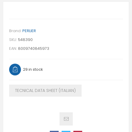
Brand:
PERLIER
SKU:
548390
EAN:
8009740845973
29 in stock
TECNICAL DATA SHEET (ITALIAN)