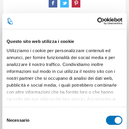
SPECIFICATIONS
Questo sito web utilizza i cookie
CONTACT US
Utilizziamo i cookie per personalizzare contenuti ed
annunci, per fornire funzionalità dei social media e per
analizzare il nostro traffico. Condividiamo inoltre
Pieces per carton
6
informazioni sul modo in cui utilizza il nostro sito con i
nostri partner che si occupano di analisi dei dati web,
pubblicità e social media, i quali potrebbero combinarle
Cartons for pallets
0
con altre informazioni che ha fornito loro o che hanno
raccolto dal suo utilizzo dei loro servizi. Acconsenta ai
Cartons for layer
0
nostri cookie se continua ad utilizzare il nostro sito web.
Selezione
Minimum sale
1
Necessario
del
consenso