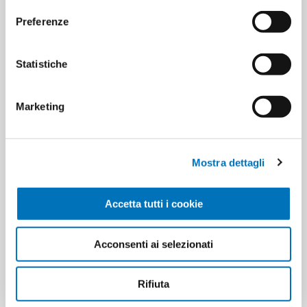
Preferenze
PRODUCT TAGS
8009740845973
Statistiche
8009740893936
8009740880776
Marketing
CUSTOMERS WHO BOUGHT
THIS ITEM ALSO BOUGHT
Mostra dettagli
Accetta tutti i cookie
Acconsenti ai selezionati
Rifiuta