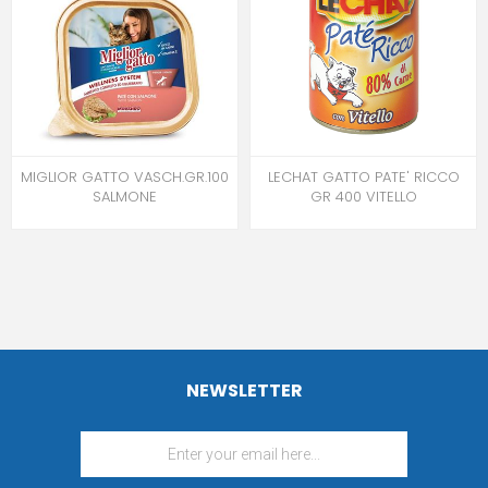
MIGLIOR GATTO VASCH.GR.100
LECHAT GATTO PATE' RICCO
SALMONE
GR 400 VITELLO
NEWSLETTER