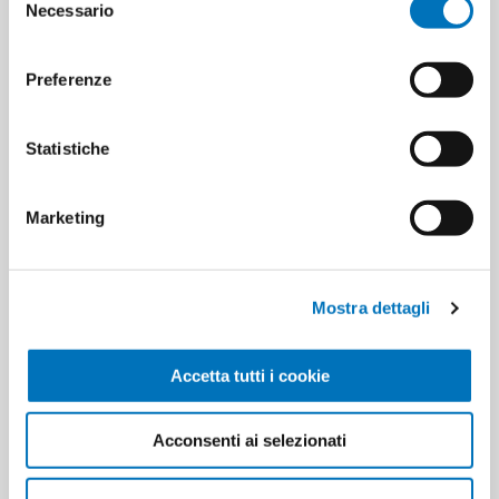
Necessario
del
Minimum sale
12
consenso
Preferenze
Statistiche
PRODUCT TAGS
wc net
8003650012883
8003650013026
Marketing
CUSTOMERS WHO BOUGHT
Mostra dettagli
THIS ITEM ALSO BOUGHT
Accetta tutti i cookie
Acconsenti ai selezionati