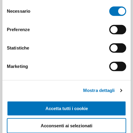
Selezione
Necessario
del
Cartons for layer
16
consenso
Minimum sale
4
Preferenze
Statistiche
PRODUCT TAGS
8000630754504
Marketing
CUSTOMERS WHO BOUGHT
Mostra dettagli
THIS ITEM ALSO BOUGHT
Accetta tutti i cookie
Acconsenti ai selezionati