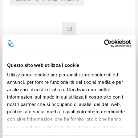
Questo sito web utilizza i cookie
SPECIFICATIONS
Utilizziamo i cookie per personalizzare contenuti ed
annunci, per fornire funzionalità dei social media e per
analizzare il nostro traffico. Condividiamo inoltre
CONTACT US
informazioni sul modo in cui utilizza il nostro sito con i
nostri partner che si occupano di analisi dei dati web,
pubblicità e social media, i quali potrebbero combinarle
Pieces per carton
4
con altre informazioni che ha fornito loro o che hanno
raccolto dal suo utilizzo dei loro servizi. Acconsenta ai
nostri cookie se continua ad utilizzare il nostro sito web.
Cartons for pallets
64