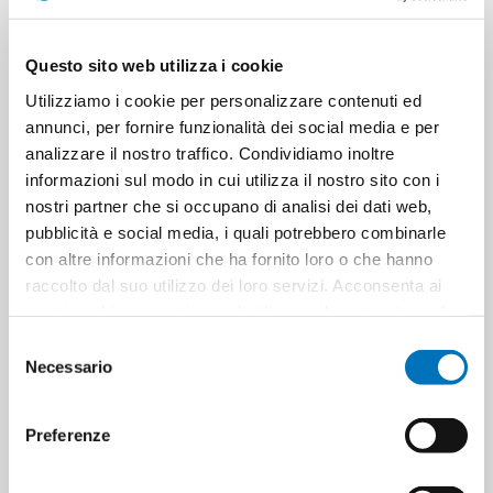
CONTACT US
Questo sito web utilizza i cookie
Utilizziamo i cookie per personalizzare contenuti ed
Pieces per carton
1
annunci, per fornire funzionalità dei social media e per
analizzare il nostro traffico. Condividiamo inoltre
informazioni sul modo in cui utilizza il nostro sito con i
Cartons for pallets
1
nostri partner che si occupano di analisi dei dati web,
pubblicità e social media, i quali potrebbero combinarle
Cartons for layer
0
con altre informazioni che ha fornito loro o che hanno
raccolto dal suo utilizzo dei loro servizi. Acconsenta ai
Minimum sale
1
nostri cookie se continua ad utilizzare il nostro sito web.
Selezione
Necessario
del
consenso
PRODUCT TAGS
8051706240360
Preferenze