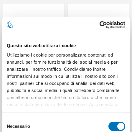
Questo sito web utilizza i cookie
Utilizziamo i cookie per personalizzare contenuti ed
annunci, per fornire funzionalità dei social media e per
analizzare il nostro traffico. Condividiamo inoltre
VASO BORMIOLI LINEA
VASO BORMIOLI LINEA
QUATTRO STAGIONI 150 ML
QUATTRO STAGIONI 250 ML
informazioni sul modo in cui utilizza il nostro sito con i
nostri partner che si occupano di analisi dei dati web,
pubblicità e social media, i quali potrebbero combinarle
con altre informazioni che ha fornito loro o che hanno
raccolto dal suo utilizzo dei loro servizi. Acconsenta ai
nostri cookie se continua ad utilizzare il nostro sito web.
Selezione
Necessario
del