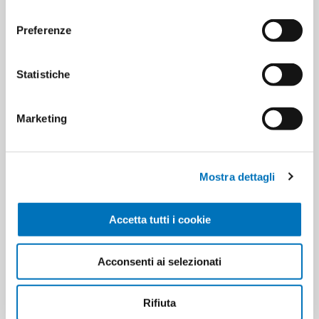
consenso
Preferenze
VASO BORMIOLI LINEA
VIRINNOVA VASCHETTE IN
QUATTRO STAGIONI 500 ML
CARTONCINO ANTIADERENTI
Statistiche
CON COPERCHIO 4 PEZZI
Marketing
Mostra dettagli
Accetta tutti i cookie
Acconsenti ai selezionati
VIRINNOVA VASCHETTE IN
VIRINNOVA VASCHETTE IN
CARTONCINO ANTIADERENTI
CARTONCINO ANTIADERENTI
CON COPERCHIO 3 PEZZI
CON COPERCHIO 2 PEZZI
Rifiuta