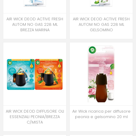
AIR WICK DEOD ACTIVE FRESH
AIR WICK DEOD ACTIVE FRESH
AUTOM NO GAS 228 ML
AUTOM NO GAS 228 ML
BREZZA MARINA
GELSOMINO
AIR WICK DEOD DIFFUSORE OLI
Air Wick ricarica per diffusore
ESSENZIALI PEONIA/BREZZA
peonia e gelsomino 20 ml
C/MISTA