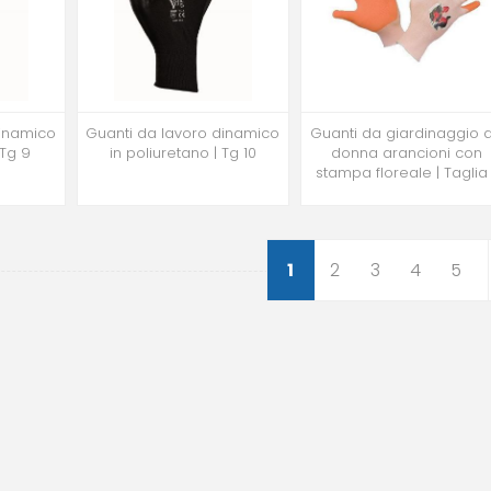
dinamico
Guanti da lavoro dinamico
Guanti da giardinaggio 
 Tg 9
in poliuretano | Tg 10
donna arancioni con
stampa floreale | Taglia 
1
2
3
4
5