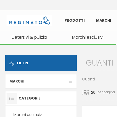
PRODOTTI
MARCHI
Detersivi & pulizia
Detersivi & pulizia
Marchi esclusivi
Marchi esclusivi
GUANTI
FILTRI
Guanti
MARCHI
per pagina
CATEGORIE
Marchi esclusivi