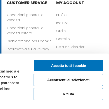
CUSTOMER SERVICE
MY ACCOUNT
Condizioni generali di
Profilo
vendita
Indirizzi
Condizioni generali di
Ordini
vendita estero
Carrello
Dichiarazione per i cookie
Lista dei desideri
Informativa sulla Privacy
Whistleblowing
Scarica la nostra app per
Scarica la nostra app
Accetta tutti i cookie
IOS
per Android
cial media e
nostro sito
Acconsenti ai selezionati
i potrebbero
ei loro
Rifiuta