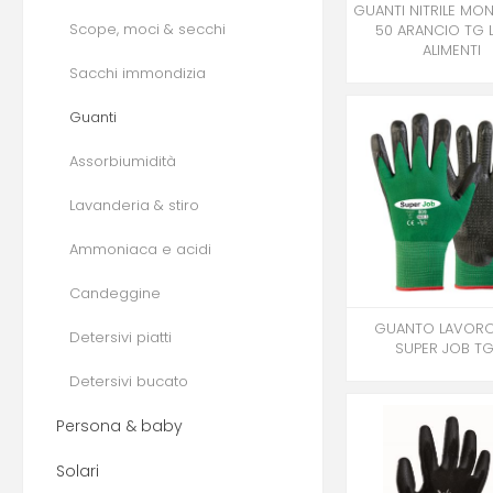
GUANTI NITRILE M
Scope, moci & secchi
50 ARANCIO TG 
ALIMENTI
Sacchi immondizia
Guanti
Assorbiumidità
Lavanderia & stiro
Ammoniaca e acidi
Candeggine
GUANTO LAVOR
Detersivi piatti
SUPER JOB TG
Detersivi bucato
Persona & baby
Solari