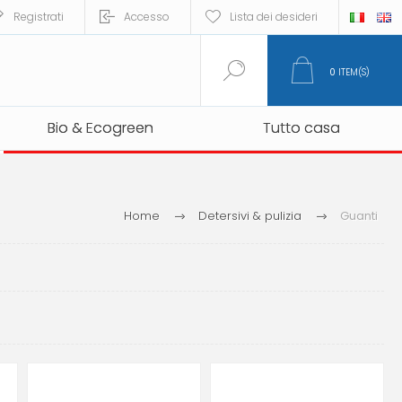
Registrati
Accesso
Lista dei desideri
0
ITEM(S)
Bio & Ecogreen
Bio & Ecogreen
Tutto casa
Tutto casa
Home
Detersivi & pulizia
Guanti