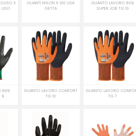
ONOUSO X
GUANTI NYLON X 100 USA
GUANTO LAVORO 809
L USO
GETTA
SUPER JOB TG 10
O 809
GUANTO LAVORO CONFORT
GUANTO LAVORO CONFO
 9
TG 10
TG 7