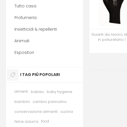
Tutto casa
Profumeria
Insetticidi & repellenti
Guanti da lavoro 
in poliuretano |
Animali
Espositori
I TAG PIÙ POPOLARI
alimenti
babies
baby hygiene
bambini
cambio pannolino
conservazione alimenti
cucina
felce azzurra
food