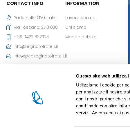
CONTACT INFO
INFORMATION
Padernello (TV), Italia
Lavora con noi
Via Toscana, 27 31038
Chi siamo
+ 39 0422 832323
Mappa del sito
info@reginatofratelli.it
info@pec.reginatofratelli.it
Codice Destinatario
SDI: M5UXCR1
Questo sito web utilizza i
P.Iva: 00190030262
Utilizziamo i cookie per pe
Iscr. CCIAA: 85980 di TV
per analizzare il nostro tra
- Cap. Soc: 101.400,00 €
con i nostri partner che si
combinarle con altre inform
servizi. Acconsenta ai nost