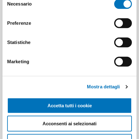
Necessario
del
consenso
Preferenze
Statistiche
Marketing
AIR WICK DEOD RICAR 19 ML X
AIR WICK DEOD. ASSORBIOD.
ELETTR PEONIA GELSOMINO
GEL ATTIVO MISTO
Mostra dettagli
Accetta tutti i cookie
Acconsenti ai selezionati