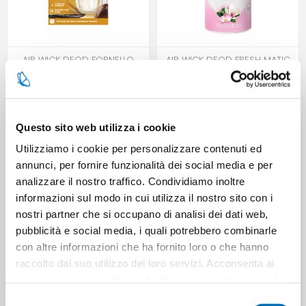
AIR WICK DEOD FORNELLO
AIR WICK DEOD FRESH MATIC
ELETTR VANIGLIA KARITÈ 19 ML
RIC FIORI TROPICALI 250 ML
Questo sito web utilizza i cookie
Utilizziamo i cookie per personalizzare contenuti ed
annunci, per fornire funzionalità dei social media e per
analizzare il nostro traffico. Condividiamo inoltre
informazioni sul modo in cui utilizza il nostro sito con i
nostri partner che si occupano di analisi dei dati web,
pubblicità e social media, i quali potrebbero combinarle
con altre informazioni che ha fornito loro o che hanno
AIR WICK DEOD PURE ML 250
AIR WICK DEOD PURE ML 250
raccolto dal suo utilizzo dei loro servizi. Acconsenta ai
SPR FIORI DI CILIEGIO
SPR PRIMAVERA
nostri cookie se continua ad utilizzare il nostro sito web.
Selezione