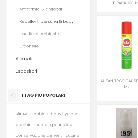
BIPACK 100 M
Antitarmici & antiacari
Repellenti persona & baby
Insetticidi ambiente
Citronelle
Animali
Espositori
AUTAN TROPICAL SP
ML
I TAG PIÙ POPOLARI
alimenti
babies
baby hygiene
bambini
cambio pannolino
conservazione alimenti
cucina