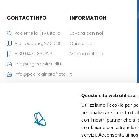
CONTACT INFO
INFORMATION
Padernello (TV), Italia
Lavora con noi
Via Toscana, 27 31038
Chi siamo
+ 39 0422 832323
Mappa del sito
info@reginatofratelli.it
info@pec.reginatofratelli.it
Codice Destinatario
SDI: M5UXCR1
Questo sito web utilizza i
P.Iva: 00190030262
Utilizziamo i cookie per pe
Iscr. CCIAA: 85980 di TV
per analizzare il nostro tra
- Cap. Soc: 101.400,00 €
con i nostri partner che si
combinarle con altre inform
servizi. Acconsenta ai nost