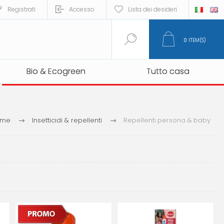
Registrati
Accesso
Lista dei desideri
0
ITEM(S)
Bio & Ecogreen
Bio & Ecogreen
Tutto casa
Tutto casa
ome
Insetticidi & repellenti
Repellenti persona & baby