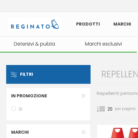
PRODOTTI
MARCHI
Detersivi & pulizia
Detersivi & pulizia
Marchi esclusivi
Marchi esclusivi
REPELLE
FILTRI
Repellenti person
IN PROMOZIONE
Si
per pagina
MARCHI