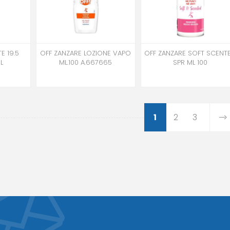
E 19.5
OFF ZANZARE LOZIONE VAPO
OFF ZANZARE SOFT SCENT
L
ML.100 A.667665
SPR ML 100
1
2
3