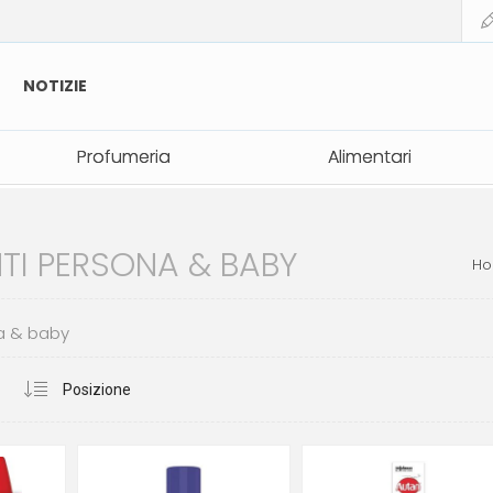
NOTIZIE
Profumeria
Profumeria
Alimentari
Alimentari
NTI PERSONA & BABY
H
a & baby