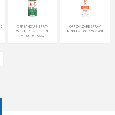
ED
OFF ZANZARE SPRAY
OFF ZANZARE SPRAY
DVENTURE ML.100SOFT
NORM.ML.100 A.664931
ML.100-606557