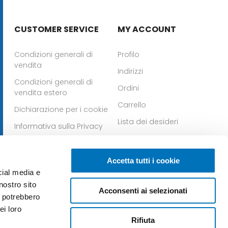
CUSTOMER SERVICE
MY ACCOUNT
Condizioni generali di
Profilo
vendita
Indirizzi
Condizioni generali di
Ordini
vendita estero
Carrello
Dichiarazione per i cookie
Lista dei desideri
Informativa sulla Privacy
Whistleblowing
Scarica la nostra app per
Scarica la nostra app
Accetta tutti i cookie
IOS
per Android
cial media e
nostro sito
Acconsenti ai selezionati
i potrebbero
ei loro
Rifiuta