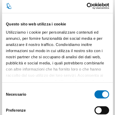
Questo sito web utilizza i cookie
COMPAGNIA INDIE SAP LIQ
COMPAGNIA INDIE SAP LIQ
Utilizziamo i cookie per personalizzare contenuti ed
DOS 300 ML ARANCIA E CUOIO
DOS 300 ML MUGHETTO E
annunci, per fornire funzionalità dei social media e per
MUSCHIO BIANCO
analizzare il nostro traffico. Condividiamo inoltre
informazioni sul modo in cui utilizza il nostro sito con i
nostri partner che si occupano di analisi dei dati web,
pubblicità e social media, i quali potrebbero combinarle
con altre informazioni che ha fornito loro o che hanno
raccolto dal suo utilizzo dei loro servizi. Acconsenta ai
nostri cookie se continua ad utilizzare il nostro sito web.
Selezione
Necessario
del
consenso
COMPAGNIA INDIE SAP LIQ
COMPAGNIA INDIE SAP LIQ
Preferenze
DOS 300 ML ORCHIDEA E
DOS 300 ML PEONIA E AMBRA