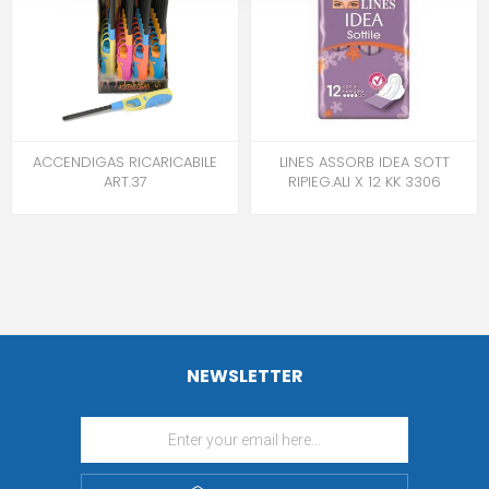
ACCENDIGAS RICARICABILE
LINES ASSORB IDEA SOTT
ART.37
RIPIEG.ALI X 12 KK 3306
NEWSLETTER