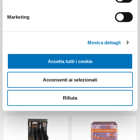
CUSTOMERS WHO BOUGHT
THIS ITEM ALSO BOUGHT
Marketing
Mostra dettagli
Accetta tutti i cookie
Acconsenti ai selezionati
WC NET GEL CANDEG ML.700
WC NET GEL DISINCROSTANTE
Rifiuta
OCEAN MONTAGNA
ML 700 PMC