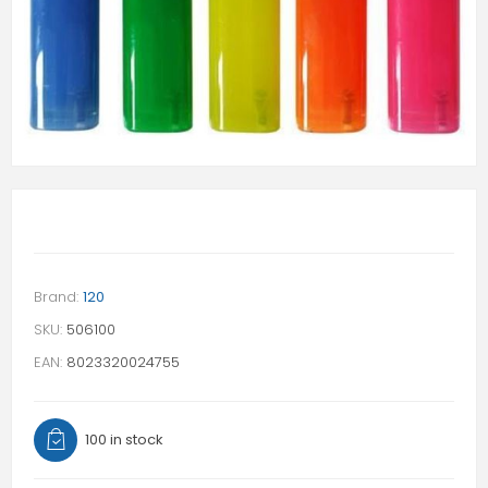
Brand:
120
SKU:
506100
EAN:
8023320024755
100 in stock