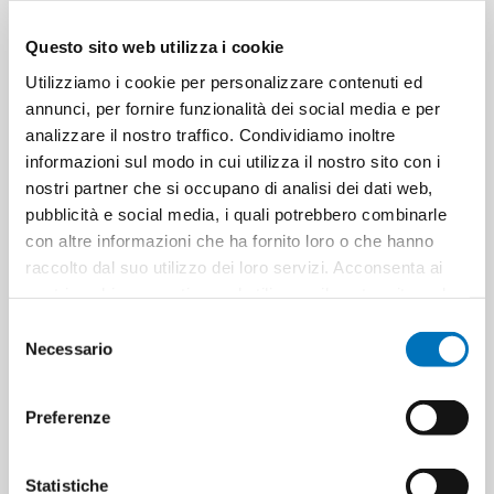
Cartons for pallets
0
Questo sito web utilizza i cookie
Cartons for layer
0
Utilizziamo i cookie per personalizzare contenuti ed
annunci, per fornire funzionalità dei social media e per
analizzare il nostro traffico. Condividiamo inoltre
Minimum sale
50
informazioni sul modo in cui utilizza il nostro sito con i
nostri partner che si occupano di analisi dei dati web,
pubblicità e social media, i quali potrebbero combinarle
con altre informazioni che ha fornito loro o che hanno
PRODUCT TAGS
accendini
raccolto dal suo utilizzo dei loro servizi. Acconsenta ai
nostri cookie se continua ad utilizzare il nostro sito web.
8020320022492
8023320024755
Selezione
Necessario
4022364494796
8056370184774
8056370184415
del
consenso
8056370180097
Preferenze
Statistiche