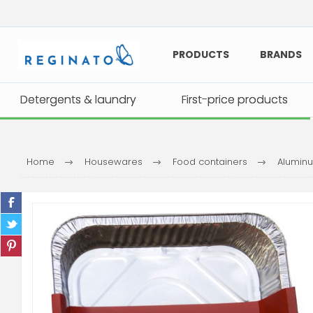
PRODUCTS
BRANDS
Detergents & laundry
Detergents & laundry
First-price products
First-price products
Home
Housewares
Food containers
Aluminu