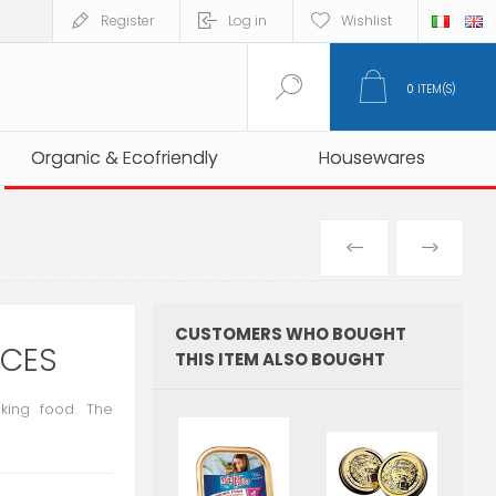
Register
Log in
Wishlist
0
ITEM(S)
Organic & Ecofriendly
Organic & Ecofriendly
Housewares
Housewares
PREVIOUS
NEXT
PRODUCT
PRO
CUSTOMERS WHO BOUGHT
ECES
THIS ITEM ALSO BOUGHT
aking food. The