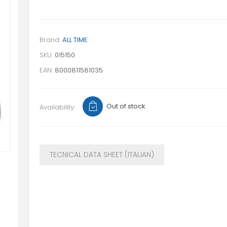
Brand:
ALL TIME
SKU:
015150
EAN:
8000811581035
Out of stock
Availability:
TECNICAL DATA SHEET (ITALIAN)