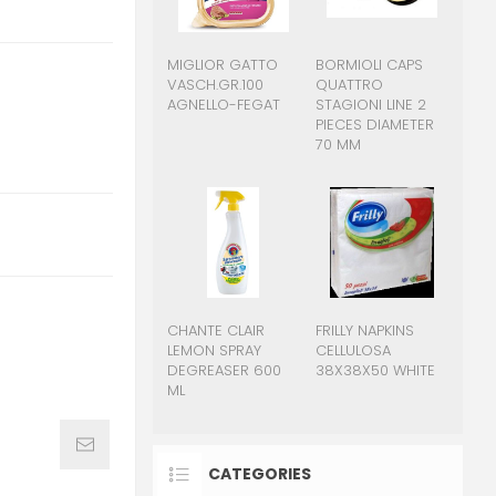
MIGLIOR GATTO
BORMIOLI CAPS
VASCH.GR.100
QUATTRO
AGNELLO-FEGAT
STAGIONI LINE 2
PIECES DIAMETER
70 MM
CHANTE CLAIR
FRILLY NAPKINS
LEMON SPRAY
CELLULOSA
DEGREASER 600
38X38X50 WHITE
ML
CATEGORIES