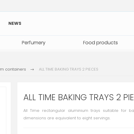
NEWS
Perfumery
Perfumery
Food products
Food products
m containers
ALL TIME BAKING TRAYS 2 PIECES
ALL TIME BAKING TRAYS 2 PI
All Time rectangular aluminium trays suitable for b
dimensions are equivalent to eight servings.