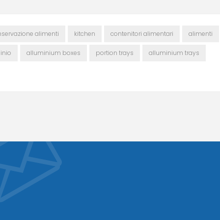
servazione alimenti
kitchen
contenitori alimentari
alimenti
inio
alluminium boxes
portion trays
alluminium trays