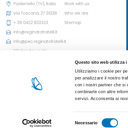
Padernello (TV), Italia
Work with us
Via Toscana, 27 31038
Who we are
+ 39 0422 832323
Sitemap
info@reginatofratelli.it
info@pec.reginatofratelli.it
SDI Sender code:
M5UXCR1
Questo sito web utilizza i
VAT Number:
Utilizziamo i cookie per pe
00190030262
per analizzare il nostro tra
Iscr. CCIAA: 85980 di TV
con i nostri partner che si
- Cap. Soc: 101.400,00 €
combinarle con altre inform
servizi. Acconsenta ai nost
Selezione
Powered by
nopCommerce
Designed by
Necessario
Nop-Templates.com
del