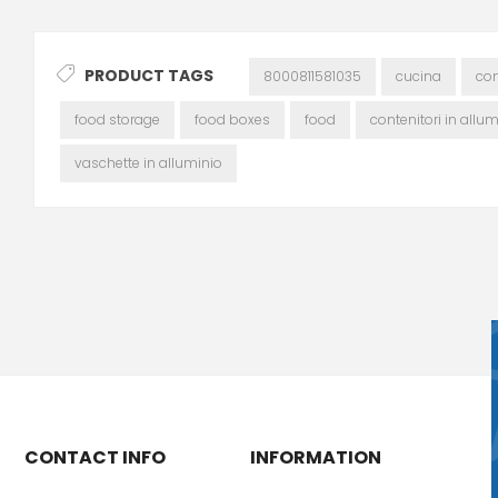
PRODUCT TAGS
8000811581035
cucina
con
food storage
food boxes
food
contenitori in allum
vaschette in alluminio
CONTACT INFO
INFORMATION