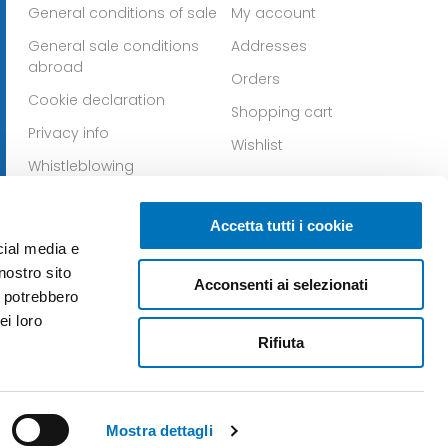
General conditions of sale
My account
General sale conditions
Addresses
abroad
Orders
Cookie declaration
Shopping cart
Privacy info
Wishlist
Whistleblowing
Download IOS app
Download Android app
Accetta tutti i cookie
cial media e
nostro sito
Acconsenti ai selezionati
i potrebbero
ei loro
Rifiuta
Copyright © 2026 Reginato. All rights reserved.
Mostra dettagli