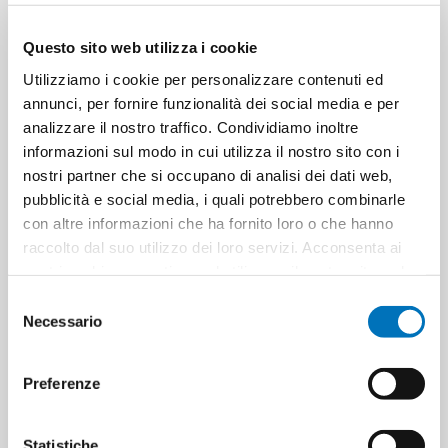
Questo sito web utilizza i cookie
Utilizziamo i cookie per personalizzare contenuti ed
DOMOPACK ULTRA-STICKY
DOMOPACK ULTRA-STICKY
annunci, per fornire funzionalità dei social media e per
CLING FILM 30 METRES
CLING FILM DISPENSER PACK
analizzare il nostro traffico. Condividiamo inoltre
300 METRES
informazioni sul modo in cui utilizza il nostro sito con i
nostri partner che si occupano di analisi dei dati web,
pubblicità e social media, i quali potrebbero combinarle
con altre informazioni che ha fornito loro o che hanno
raccolto dal suo utilizzo dei loro servizi. Acconsenta ai
nostri cookie se continua ad utilizzare il nostro sito web.
Selezione
Necessario
del
consenso
Preferenze
DOMOPACK FILM 2 IN 1 OVEN
DOMOPACK RESISTANT
AND MICROWAVE 20 METRES
KITCHEN FOIL 8 METRES
Statistiche