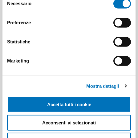
Minimum sale
16
Necessario
del
consenso
Preferenze
PRODUCT TAGS
bicchieri trasparenti
Statistiche
8005090016841
bicchieri
bicchieri riciclabili
bicchieri riutilizzabili
Marketing
CUSTOMERS WHO BOUGHT
Mostra dettagli
THIS ITEM ALSO BOUGHT
Accetta tutti i cookie
Acconsenti ai selezionati