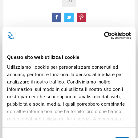
SPECIFICATIONS
Questo sito web utilizza i cookie
CONTACT US
Utilizziamo i cookie per personalizzare contenuti ed
annunci, per fornire funzionalità dei social media e per
analizzare il nostro traffico. Condividiamo inoltre
Pieces per carton
16
informazioni sul modo in cui utilizza il nostro sito con i
nostri partner che si occupano di analisi dei dati web,
pubblicità e social media, i quali potrebbero combinarle
Cartons for pallets
18
con altre informazioni che ha fornito loro o che hanno
raccolto dal suo utilizzo dei loro servizi. Acconsenta ai
Cartons for layer
6
nostri cookie se continua ad utilizzare il nostro sito web.
Selezione