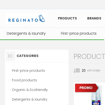
PRODUCTS
BRANDS
Detergents & laundry
Detergents & laundry
First-price products
First-price products
PRODUCTS 
CATEGORIES
First-price products
per page
Food products
Organic & Ecofriendly
Detergents & laundry