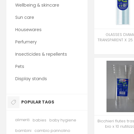
Wellbeing & skincare
Sun care
Housewares
GLASSES DIAM
TRANSPARENT X 25
Perfumery
Insecticides & repellents
Pets
Display stands
POPULAR TAGS
alimenti
babies
baby hygiene
Bicchieri flutes tra
bio x 10 riutilizz
bambini
cambio pannolino