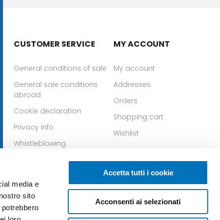
CUSTOMER SERVICE
MY ACCOUNT
General conditions of sale
My account
General sale conditions
Addresses
abroad
Orders
Cookie declaration
Shopping cart
Privacy info
Wishlist
Whistleblowing
Download IOS app
Download Android app
Accetta tutti i cookie
cial media e
nostro sito
Acconsenti ai selezionati
i potrebbero
ei loro