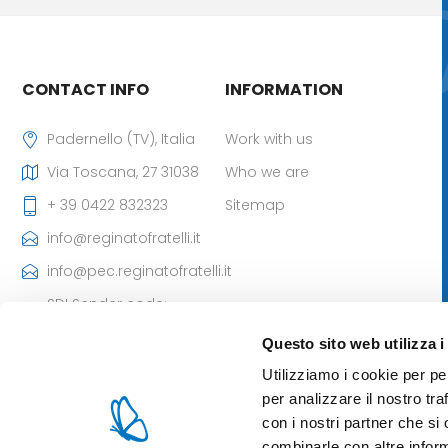
CONTACT INFO
INFORMATION
Padernello (TV), Italia
Work with us
Via Toscana, 27 31038
Who we are
+ 39 0422 832323
Sitemap
info@reginatofratelli.it
info@pec.reginatofratelli.it
SDI Sender code:
M5UXCR1
Questo sito web utilizza i
VAT Number:
Utilizziamo i cookie per pe
00190030262
per analizzare il nostro tra
Iscr. CCIAA: 85980 di TV
con i nostri partner che si
- Cap. Soc: 101.400,00 €
combinarle con altre inform