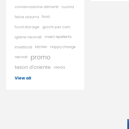
conservazione alimenti
cucina
felce azzurra
food
food storage
giochi per cani
igiene neonati
insect repellents
insetticidi
kitchen
nappy change
promo
neonati
tesori d'oriente
vileda
View all