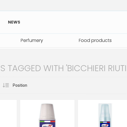
NEWS
Perfumery
Perfumery
Food products
Food products
TAGGED WITH 'BICCHIERI RIUTILI