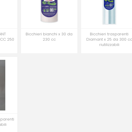
ANT
Bicchieri bianchi x 30 da
Bicchieri trasparenti
 CC 250
230 cc
Diamant x 25 da 300 c
riutilizzabili
sparenti
abili