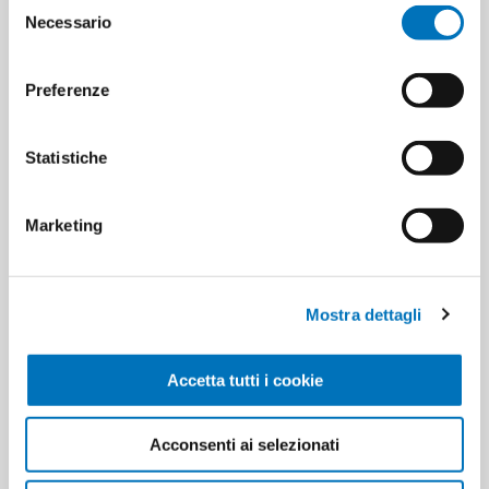
Selezione
Minimum sale
12
Necessario
del
consenso
Preferenze
PRODUCT TAGS
bicchieri trasparenti
Statistiche
dopla flutes
8005090020510
bicchieri
bicchieri riciclabili
bicchieri riutilizzabili
flute
Marketing
CUSTOMERS WHO BOUGHT
Mostra dettagli
THIS ITEM ALSO BOUGHT
Accetta tutti i cookie
Acconsenti ai selezionati