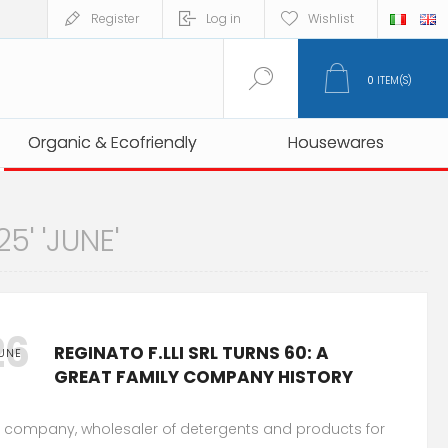
Register
Log in
Wishlist
0
ITEM(S)
Organic & Ecofriendly
Organic & Ecofriendly
Housewares
Housewares
5' 'JUNE'
26
REGINATO F.LLI SRL TURNS 60: A
UNE
GREAT FAMILY COMPANY HISTORY
 company, wholesaler of detergents and products for