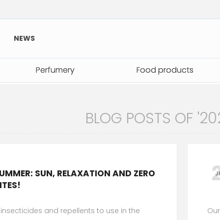
NEWS
Perfumery
Perfumery
Food products
Food products
BLOG POSTS OF '202
UMMER: SUN, RELAXATION AND ZERO
J
ITES!
insecticides and repellents to use in the
Our