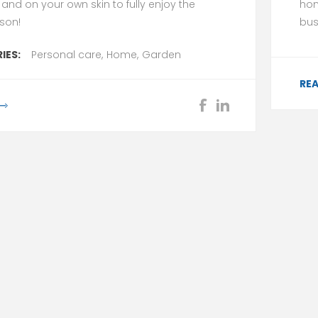
and on your own skin to fully enjoy the
hom
son!
bus
IES:
Personal care
,
Home
,
Garden
RE