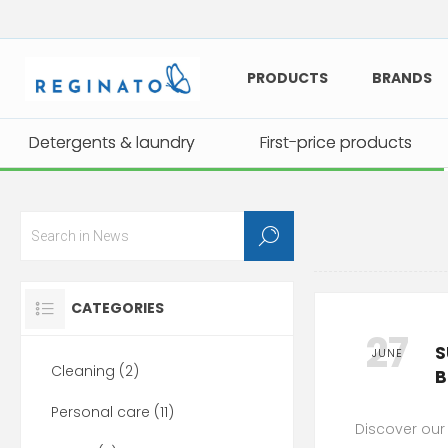
PRODUCTS
BRANDS
Detergents & laundry
Detergents & laundry
First-price products
First-price products
CATEGORIES
27
S
JUNE
Cleaning (2)
B
Personal care (11)
Discover our 