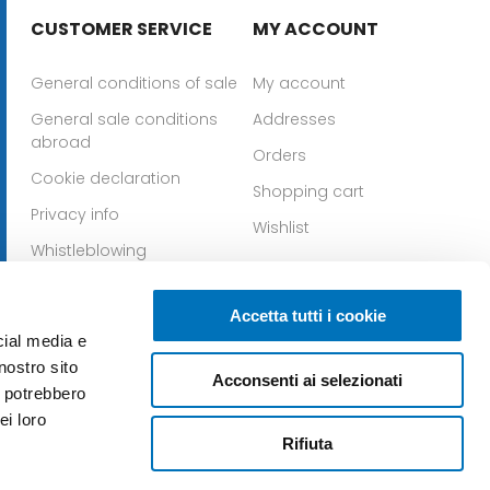
CUSTOMER SERVICE
MY ACCOUNT
General conditions of sale
My account
General sale conditions
Addresses
abroad
Orders
Cookie declaration
Shopping cart
Privacy info
Wishlist
Whistleblowing
Download IOS app
Download Android app
Accetta tutti i cookie
cial media e
nostro sito
Acconsenti ai selezionati
i potrebbero
ei loro
Rifiuta