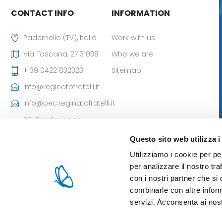
CONTACT INFO
INFORMATION
Padernello (TV), Italia
Work with us
Via Toscana, 27 31038
Who we are
+ 39 0422 832323
Sitemap
info@reginatofratelli.it
info@pec.reginatofratelli.it
SDI Sender code:
M5UXCR1
Questo sito web utilizza i
VAT Number:
Utilizziamo i cookie per pe
00190030262
per analizzare il nostro tra
Iscr. CCIAA: 85980 di TV
con i nostri partner che si
- Cap. Soc: 101.400,00 €
combinarle con altre inform
servizi. Acconsenta ai nost