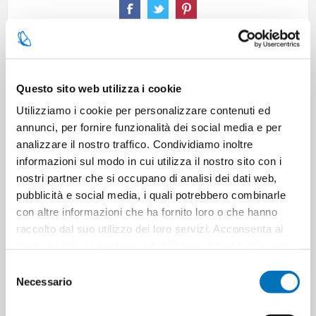
SPECIFICATIONS
Questo sito web utilizza i cookie
Utilizziamo i cookie per personalizzare contenuti ed
CONTACT US
annunci, per fornire funzionalità dei social media e per
analizzare il nostro traffico. Condividiamo inoltre
informazioni sul modo in cui utilizza il nostro sito con i
Pieces per carton
12
nostri partner che si occupano di analisi dei dati web,
pubblicità e social media, i quali potrebbero combinarle
Cartons for pallets
0
con altre informazioni che ha fornito loro o che hanno
raccolto dal suo utilizzo dei loro servizi. Acconsenta ai
nostri cookie se continua ad utilizzare il nostro sito web.
Cartons for layer
0
Selezione
Necessario
del
Minimum sale
1
consenso