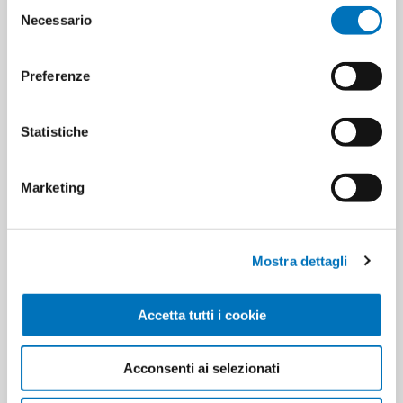
Selezione
Necessario
del
consenso
Preferenze
SPECIFICATIONS
Statistiche
CONTACT US
Marketing
Pieces per carton
60
Mostra dettagli
Cartons for pallets
0
Accetta tutti i cookie
Cartons for layer
0
Minimum sale
10
Acconsenti ai selezionati