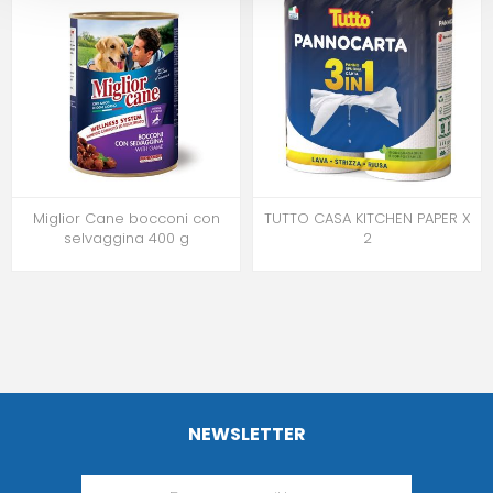
Miglior Cane bocconi con
TUTTO CASA KITCHEN PAPER X
selvaggina 400 g
2
NEWSLETTER