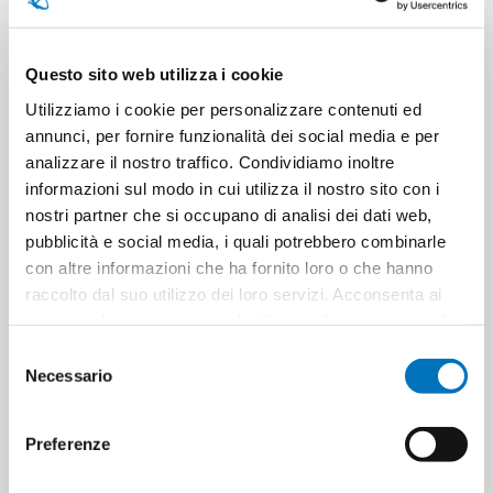
CONTACT US
Questo sito web utilizza i cookie
Utilizziamo i cookie per personalizzare contenuti ed
annunci, per fornire funzionalità dei social media e per
Pieces per carton
6
analizzare il nostro traffico. Condividiamo inoltre
informazioni sul modo in cui utilizza il nostro sito con i
Cartons for pallets
40
nostri partner che si occupano di analisi dei dati web,
pubblicità e social media, i quali potrebbero combinarle
Cartons for layer
10
con altre informazioni che ha fornito loro o che hanno
raccolto dal suo utilizzo dei loro servizi. Acconsenta ai
nostri cookie se continua ad utilizzare il nostro sito web.
Minimum sale
6
Selezione
Necessario
del
consenso
Preferenze
PRODUCT TAGS
nuncas
8001704107011