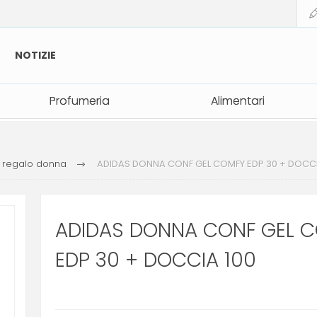
NOTIZIE
Profumeria
Profumeria
Alimentari
Alimentari
i regalo donna
ADIDAS DONNA CONF GEL COMFY EDP 30 + DOCCI
ADIDAS DONNA CONF GEL 
EDP 30 + DOCCIA 100