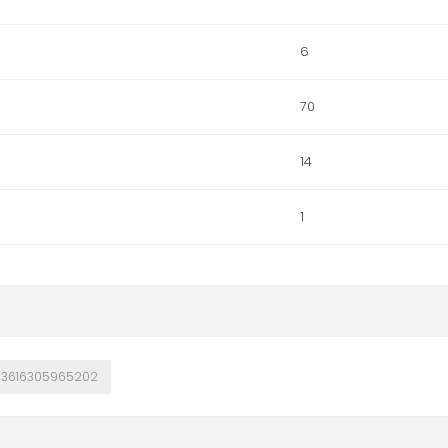
6
70
14
1
3616305965202