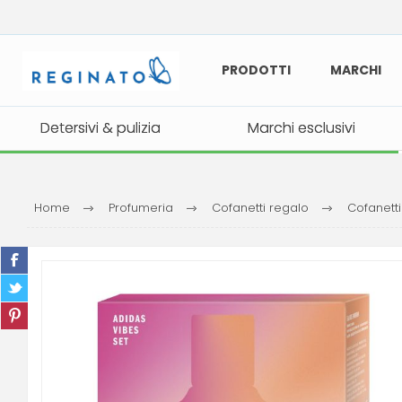
PRODOTTI
MARCHI
Detersivi & pulizia
Detersivi & pulizia
Marchi esclusivi
Marchi esclusivi
Home
Profumeria
Cofanetti regalo
Cofanett