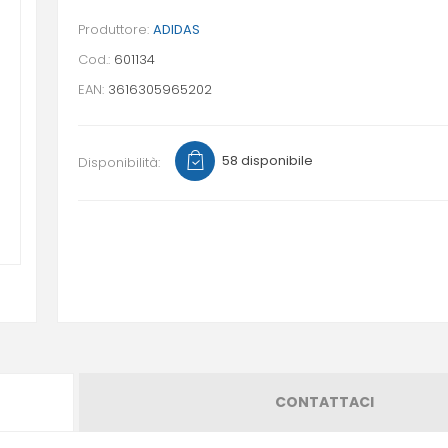
Produttore:
ADIDAS
Cod.:
601134
EAN:
3616305965202
58 disponibile
Disponibilità:
CONTATTACI