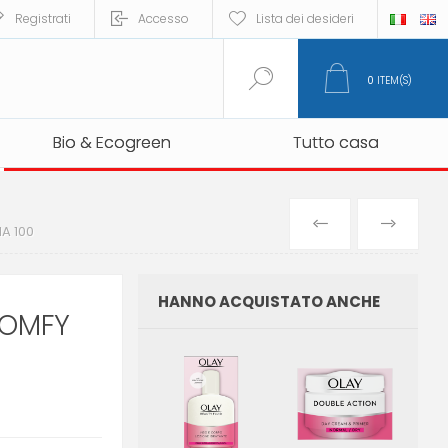
Registrati
Accesso
Lista dei desideri
0
ITEM(S)
Bio & Ecogreen
Bio & Ecogreen
Tutto casa
Tutto casa
PREVIOUS
NEXT
A 100
PRODUCT
PRO
HANNO ACQUISTATO ANCHE
COMFY