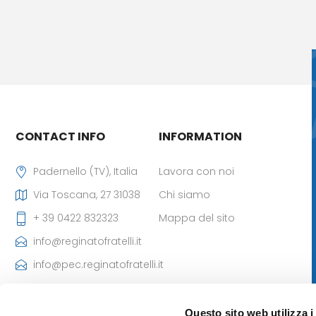
CONTACT INFO
INFORMATION
Padernello (TV), Italia
Lavora con noi
Via Toscana, 27 31038
Chi siamo
+ 39 0422 832323
Mappa del sito
info@reginatofratelli.it
info@pec.reginatofratelli.it
Codice Destinatario
SDI: M5UXCR1
Questo sito web utilizza i