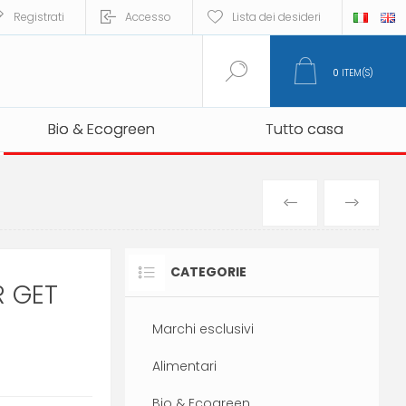
Registrati
Accesso
Lista dei desideri
0
ITEM(S)
Bio & Ecogreen
Bio & Ecogreen
Tutto casa
Tutto casa
PREVIOUS
NEXT
PRODUCT
PRO
CATEGORIE
R GET
Marchi esclusivi
Alimentari
Bio & Ecogreen