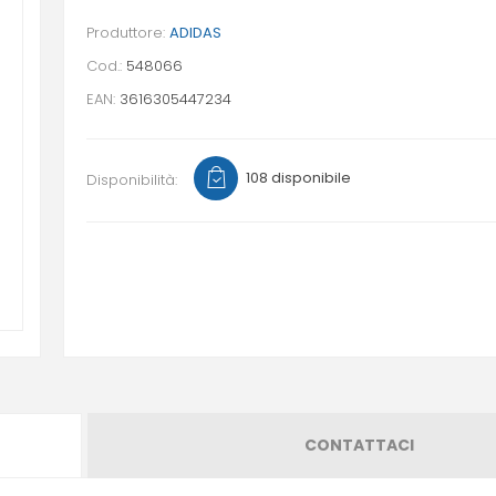
Produttore:
ADIDAS
Cod.:
548066
EAN:
3616305447234
108 disponibile
Disponibilità:
CONTATTACI