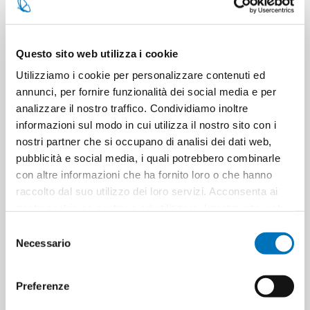
CARATTERISTICHE
Questo sito web utilizza i cookie
CONTATTACI
Utilizziamo i cookie per personalizzare contenuti ed
annunci, per fornire funzionalità dei social media e per
analizzare il nostro traffico. Condividiamo inoltre
informazioni sul modo in cui utilizza il nostro sito con i
Pezzi per cartone
4
nostri partner che si occupano di analisi dei dati web,
pubblicità e social media, i quali potrebbero combinarle
Cartoni per pallet
84
con altre informazioni che ha fornito loro o che hanno
raccolto dal suo utilizzo dei loro servizi. Acconsenta ai
nostri cookie se continua ad utilizzare il nostro sito web.
Selezione
Necessario
del
ETICHETTA DEL PRODOTTO
8002910066512
consenso
8002910066536
Preferenze