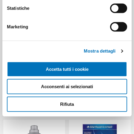
Statistiche
HANNO ACQUISTATO ANCHE
Marketing
Mostra dettagli
Accetta tutti i cookie
Acconsenti ai selezionati
PRIM CANDEGGINA CLASSICA L
AMACASA SGORGA RAPIDO
1 IPOCLORITO GIALLO
GRANULARE MONODOSE GR
Rifiuta
250