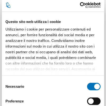
CONTATTACI
Questo sito web utilizza i cookie
Utilizziamo i cookie per personalizzare contenuti ed
Pezzi per cartone
12
annunci, per fornire funzionalità dei social media e per
analizzare il nostro traffico. Condividiamo inoltre
Cartoni per pallet
50
informazioni sul modo in cui utilizza il nostro sito con i
nostri partner che si occupano di analisi dei dati web,
Cartoni per strato
15
pubblicità e social media, i quali potrebbero combinarle
con altre informazioni che ha fornito loro o che hanno
raccolto dal suo utilizzo dei loro servizi. Acconsenta ai
Minimo di vendita
12
nostri cookie se continua ad utilizzare il nostro sito web.
Selezione
Necessario
del
consenso
ETICHETTA DEL PRODOTTO
gesal
Preferenze