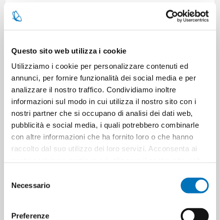
CARATTERISTICHE
CONTATTACI
Questo sito web utilizza i cookie
Utilizziamo i cookie per personalizzare contenuti ed
annunci, per fornire funzionalità dei social media e per
Pezzi per cartone
6
analizzare il nostro traffico. Condividiamo inoltre
informazioni sul modo in cui utilizza il nostro sito con i
Cartoni per pallet
28
nostri partner che si occupano di analisi dei dati web,
pubblicità e social media, i quali potrebbero combinarle
con altre informazioni che ha fornito loro o che hanno
Cartoni per strato
7
raccolto dal suo utilizzo dei loro servizi. Acconsenta ai
nostri cookie se continua ad utilizzare il nostro sito web.
Minimo di vendita
1
Selezione
Necessario
del
consenso
Preferenze