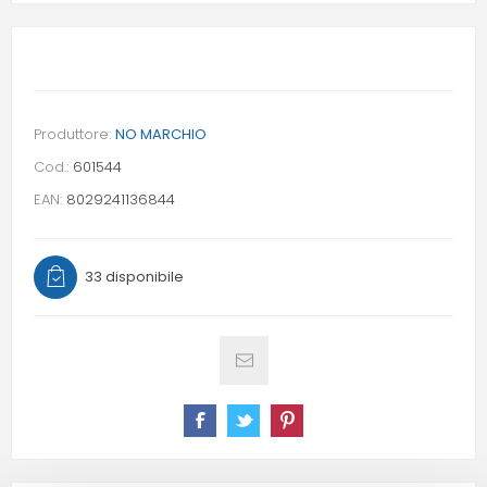
Produttore:
NO MARCHIO
Cod.:
601544
EAN:
8029241136844
33 disponibile